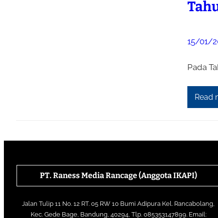
Tahu
15/01/2
Pada Ta
Read 
PT. Raness Media Rancage
(Anggota IKAPI)
Jalan Tulip 11 No. 12 RT. 05 RW 10 Bumi Adipura Kel. Rancabolang,
Kec. Gede Bage, Bandung, 40294, Tlp. 085353147899. Email: