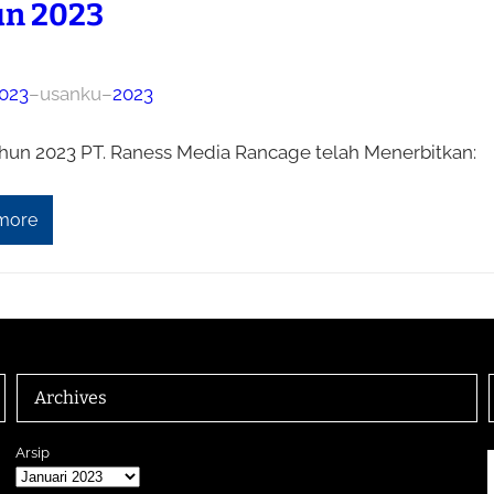
n 2023
023
–
usanku
–
2023
hun 2023 PT. Raness Media Rancage telah Menerbitkan:
more
Archives
Arsip