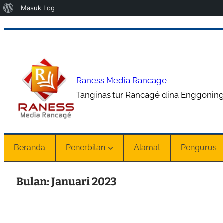
Tentang
Masuk Log
WordPress
Lewati
ke
konten
Raness Media Rancage
Tanginas tur Rancagé dina Enggoning
Beranda
Penerbitan
Alamat
Pengurus
Bulan:
Januari 2023