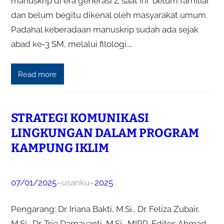
manuskrip di era generasi Z saat ini belum familiar
dan belum begitu dikenal oleh masyarakat umum.
Padahal keberadaan manuskrip sudah ada sejak
abad ke-3 SM, melalui filologi.…
Read more
STRATEGI KOMUNIKASI
LINGKUNGAN DALAM PROGRAM
KAMPUNG IKLIM
07/01/2025
–
usanku
–
2025
Pengarang: Dr. Iriana Bakti, M.Si., Dr. Feliza Zubair,
M.Si., Dr. Trie Damayanti, M.Si., MIPR. Editor: Ahmad