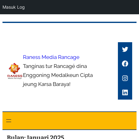
Masuk Log
Lewati
ke
konten
https://twitter.com/intent/tweet?related=wordpressdotcom&text=Publikasikan%20Karya%20Anda%20melalui%2
Raness Media Rancage
Face
Tanginas tur Rancagé dina
Enggoning Medalkeun Cipta
Inst
jeung Karsa Baraya!
Link
Bulan:
Januari 2025